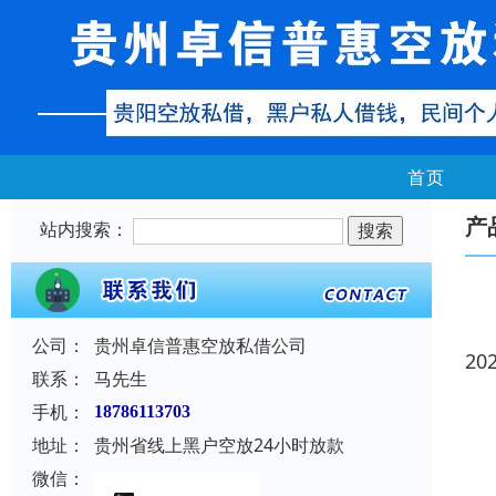
首页
产
站内搜索：
公司：
贵州卓信普惠空放私借公司
20
联系：
马先生
手机：
18786113703
地址：
贵州省线上黑户空放24小时放款
微信：