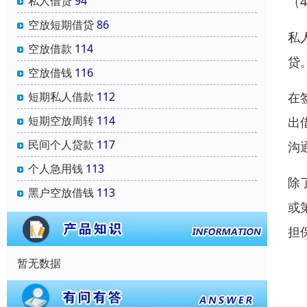
（
私人借贷
94
空放短期借贷
86
私
空放借款
114
贷
空放借钱
116
在
短期私人借款
112
短期空放周转
114
出
民间个人贷款
117
沟
个人急用钱
113
除
黑户空放借钱
113
或
担
暂无数据