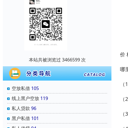
价
本站共被浏览过 3466599 次
哪
（
空放私借
105
线上黑户空放
119
（
私人贷款
96
（
黑户私借
101