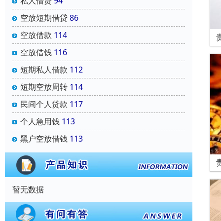
私人借贷
94
空放短期借贷
86
空放借款
114
空放借钱
116
短期私人借款
112
短期空放周转
114
民间个人贷款
117
个人急用钱
113
黑户空放借钱
113
暂无数据