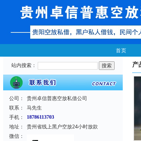
首页
产
站内搜索：
公司：
贵州卓信普惠空放私借公司
联系：
马先生
手机：
18786113703
地址：
贵州省线上黑户空放24小时放款
微信：