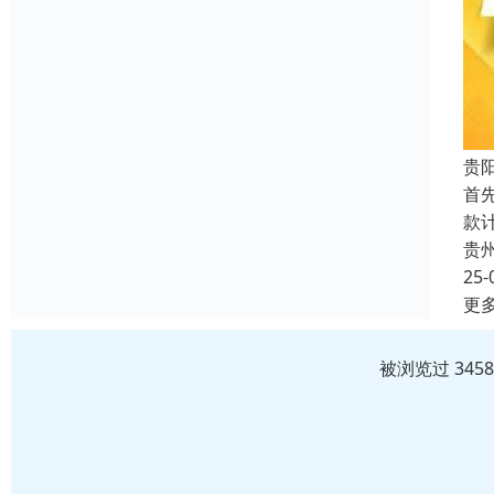
贵
首
款
贵
25-
更
被浏览过 345