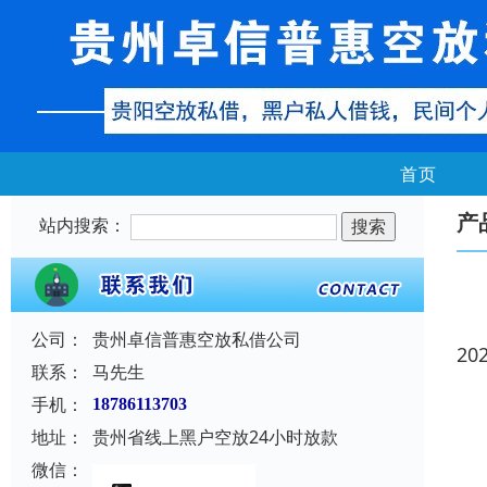
首页
产
站内搜索：
公司：
贵州卓信普惠空放私借公司
20
联系：
马先生
手机：
18786113703
地址：
贵州省线上黑户空放24小时放款
微信：