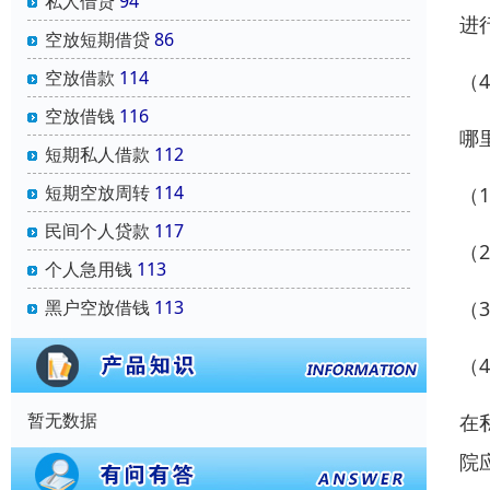
私人借贷
94
进
空放短期借贷
86
空放借款
114
（
空放借钱
116
哪
短期私人借款
112
短期空放周转
114
（
民间个人贷款
117
（
个人急用钱
113
（
黑户空放借钱
113
（
暂无数据
在
院