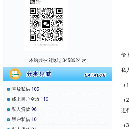
价
本站共被浏览过 3458924 次
私
（
空放私借
105
线上黑户空放
119
（
私人贷款
96
进
黑户私借
101
（