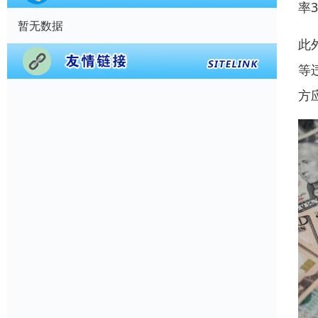
率
暂无数据
此
等
方